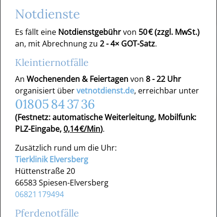
Notdienste
Es fällt eine
Notdienstgebühr
von
50 € (zzgl. MwSt.)
an, mit Abrechnung zu
2 - 4× GOT-Satz
.
Kleintiernotfälle
An
Wochenenden & Feiertagen
von
8 - 22 Uhr
organisiert über
vetnotdienst.de
, erreichbar unter
01805 84 37 36
(Festnetz: automatische Weiterleitung, Mobilfunk:
PLZ-Eingabe,
0,14 €/Min
)
.
Zusätzlich rund um die Uhr:
Tierklinik Elversberg
Hüttenstraße 20
66583 Spiesen-Elversberg
06821 179494
Pferdenotfälle