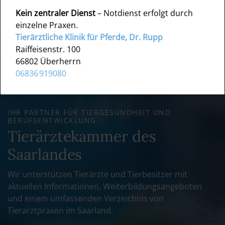
Kein zentraler Dienst
– Notdienst erfolgt durch
einzelne Praxen.
Tierärztliche Klinik für Pferde, Dr. Rupp
Raiffeisenstr. 100
66802 Überherrn
06836 919080
IHR PARTNER FÜR TIERGESUNDHEIT UND
BERUFSENTWICKLUNG
Tierärztekammer des
Saarlandes
Wir unterstützen Tierärzte und Tierbesitzer mit
aktuellen Informationen, Weiterbildungsangeboten
und einem umfassenden Verzeichnis von
Tierarztpraxen im Saarland.