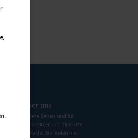
r
e,
Über uns
en.
kt
Unsere Seiten sind für
Tierbesitzer und Tierärzte
gemacht. Sie finden hier