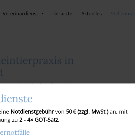
Veterinärdienst
Tierärzte
Aktuelles
Stellenmar
eintierpraxis in
t
berg suche ich ab sofort eine/n TFA
medizinischen Bereichen,
dienste
uch möglich) mit geregelten
.
 eine
Notdienstgebühr
von
50 € (zzgl. MwSt.)
an, mit
nung zu
2 - 4× GOT-Satz
.
er Email (
l.meller@t-online.de
)
iernotfälle
9.