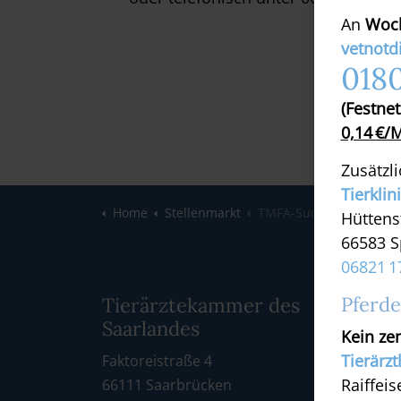
An
Woch
vetnotd
0180
(Festne
0,14 €/
Zusätzl
Tierklin
Home
Stellenmarkt
TMFA-Suche Meller
Hüttens
66583 S
06821 1
Pferde
Tierärztekammer des
Inte
Saarlandes
Kein zen
Tier
Tierärzt
Faktoreistraße 4
Int
Raiffeis
66111 Saarbrücken