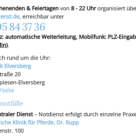
enenden & Feiertagen
von
8 - 22 Uhr
organisiert übe
ienst.de
, erreichbar unter
5 84 37 36
tz: automatische Weiterleitung, Mobilfunk: PLZ-Eingab
Min
)
.
ich rund um die Uhr:
ik Elversberg
traße 20
piesen-Elversberg
79494
notfälle
ressante Links
Stellenmarkt
traler Dienst
– Notdienst erfolgt durch einzelne Prax
Alle Anzeigen im Stellenmar
ärztliche
liche Klinik für Pferde, Dr. Rupp
eressensvertretungen
enstr. 100