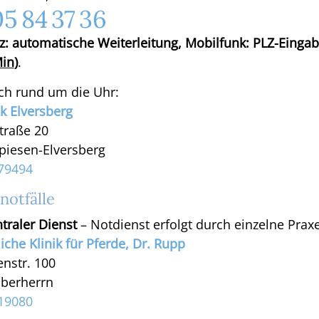
5 84 37 36
reiche Ausbildung in einer
tz: automatische Weiterleitung, Mobilfunk: PLZ-Eingab
Team, eine strukturierte Einarbeitung
Min
)
.
.
ich rund um die Uhr:
ik Elversberg
traße 20
unter
piesen-Elversberg
79494
notfälle
traler Dienst
– Notdienst erfolgt durch einzelne Prax
66589 Merchweiler
liche Klinik für Pferde, Dr. Rupp
enstr. 100
berherrn
19080