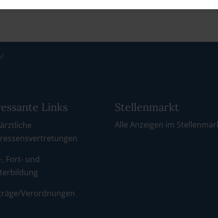
of
ressante Links
Stellenmarkt
Alle Anzeigen im Stellenmar
ärztliche
eressensvertretungen
-, Fort- und
terbildung
träge/Verordnungen