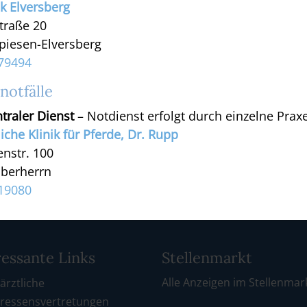
ik Elversberg
traße 20
piesen-Elversberg
79494
notfälle
traler Dienst
– Notdienst erfolgt durch einzelne Prax
liche Klinik für Pferde, Dr. Rupp
enstr. 100
berherrn
19080
ressante Links
Stellenmarkt
Alle Anzeigen im Stellenmar
ärztliche
eressensvertretungen