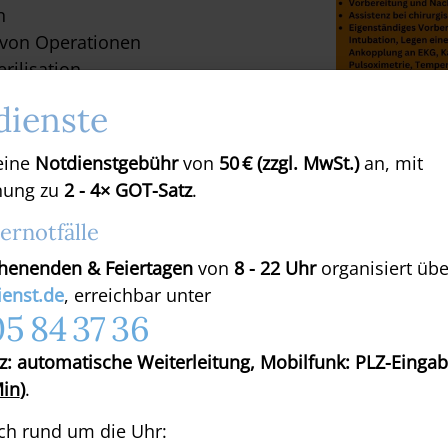
n
 von Operationen
rilisation
P-Bereich
dienste
litätsstandards
 eine
Notdienstgebühr
von
50 € (zzgl. MwSt.)
an, mit
nung zu
2 - 4× GOT-Satz
.
FA (m/w/d)
iernotfälle
 aber kein Muss
ewusste Arbeitsweise
enenden & Feiertagen
von
8 - 22 Uhr
organisiert übe
ienst.de
, erreichbar unter
5 84 37 36
tz: automatische Weiterleitung, Mobilfunk: PLZ-Eingab
tz
Min
)
.
 Team
keiten
ich rund um die Uhr: