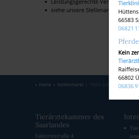
Leistungsgerechte Vergütung
Tierklin
siehe unsere Stellenanzeige
Hüttens
66583 S
06821 1
Pferde
Kein zen
Tierärzt
Raiffeis
66802 Ü
Home
Stellenmarkt
TMFA Schomburg (OP)
06836 9
Tierärztekammer des
Inte
Saarlandes
Tier
Faktoreistraße 4
Int