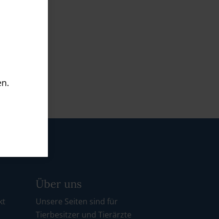
en.
Über uns
kt
Unsere Seiten sind für
Tierbesitzer und Tierärzte