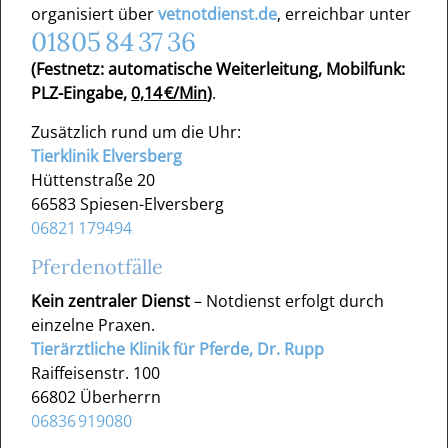
Keine Nacht- und Wochenenddienste
organisiert über
vetnotdienst.de
, erreichbar unter
außer die vorgegebenen öffentlichen
01805 84 37 36
Notdienste
(Festnetz: automatische Weiterleitung, Mobilfunk:
Ordentliche Einarbeitungszeit
PLZ-Eingabe,
0,14 €/Min
)
.
Individuelle Fort- und
Weiterbildungsmöglichkeiten
Zusätzlich rund um die Uhr:
Flexible, individuell auf die jeweiligen
Tierklinik Elversberg
Bedürfnisse und Anforderungen
Hüttenstraße 20
zugeschnittene Vergütungsmodelle
66583 Spiesen-Elversberg
06821 179494
Pferdenotfälle
Weitere Infos findest Du unter
www.tierarzt-
jost.de
Kein zentraler Dienst
– Notdienst erfolgt durch
einzelne Praxen.
Worauf warten? Schick Deine
Tierärztliche Klinik für Pferde, Dr. Rupp
Bewerbungsunterlagen mit Lebenslauf bitte an:
Raiffeisenstr. 100
info@tierarzt-jost.de
66802 Überherrn
06836 919080
Wir freuen uns auf Dich!