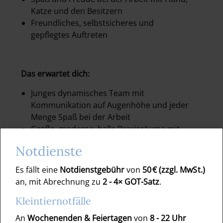
Katze und den Besitzern
Freundliches, selbstsicheres und
gepflegtes Auftreten
Das erwartet dich:
Junges dynamisches Team mit
Kommunikation auf Augenhöhe und jeder
Menge Spaß bei der Arbeit
Große, moderne, helle Praxisräume mit
top Ausstattung (digitales Röntgen,
Notdienste
Ultraschall, InHouse Labor,
Inhalationsnarkose etc.)
Es fällt eine
Notdienstgebühr
von
50 € (zzgl. MwSt.)
Breites Behandlungsspektrum für Hunde
an, mit Abrechnung zu
2 - 4× GOT-Satz
.
und Katzen
Kleintiernotfälle
Reine Terminsprechstunde
Geregelte Arbeitszeiten
An
Wochenenden & Feiertagen
von
8 - 22 Uhr