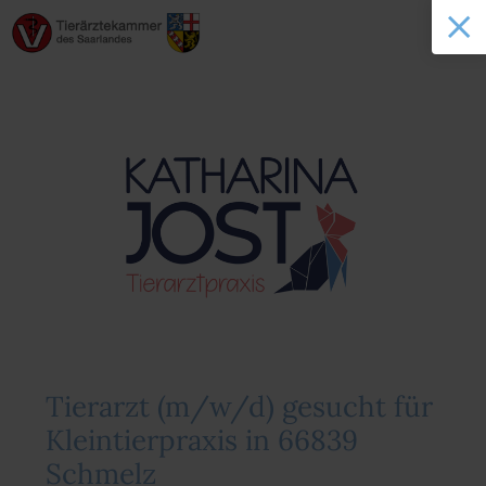
Tierarzt (m/w/d) gesucht für
Kleintierpraxis in 66839
Schmelz