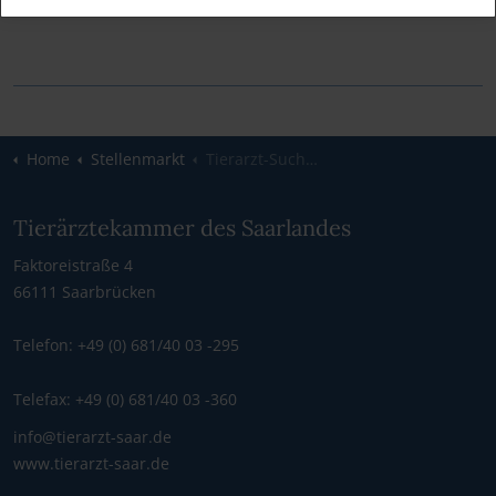
Home
Stellenmarkt
Tierarzt-Suche Jost
Tierärztekammer des Saarlandes
Faktoreistraße 4
66111 Saarbrücken
Telefon: +49 (0) 681/40 03 -295
Telefax: +49 (0) 681/40 03 -360
info@tierarzt-saar.de
www.tierarzt-saar.de